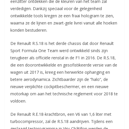
eenzitter ontdekken die de kleuren van het team zal
verdedigen. Dankzij speciaal voor de gelegenheid
ontwikkelde tools kregen ze een fraai hologram te zien,
waarna ze de lijnen en zwart-gele livrei vanuit alle hoeken
konden bestuderen.
De Renault R.S.18 is het derde chassis dat door Renault
Sport Formula One Team werd ontwikkeld sinds zijn
terugkeer als officiële renstal in de F1 in 2016. De R.S.18,
die een doorontwikkelde en gesofistikeerde versie van de
wagen uit 2017 is, kreeg een herwerkte ophanging en
betere aerodynamica. Zichtbaarder zijn de “halo”, de
nieuwe verplichte cockpitbeschermer, en een nieuwe
motorkap om aan het technische reglement voor 2018 te
voldoen.
De Renault R.E.18-krachtbron, een V6 van 1,6 liter met
turbocompressor, zal de R.S.18 aandrijven. Tijdens een
geslaagd testprogramma in Viry-Châtillon werden de