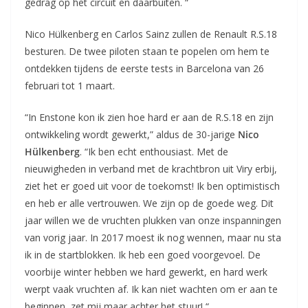
gedrag op het circuit en daarbuiten. “
Nico Hülkenberg en Carlos Sainz zullen de Renault R.S.18
besturen. De twee piloten staan te popelen om hem te
ontdekken tijdens de eerste tests in Barcelona van 26
februari tot 1 maart.
“In Enstone kon ik zien hoe hard er aan de R.S.18 en zijn
ontwikkeling wordt gewerkt,” aldus de 30-jarige
Nico
Hülkenberg
. “Ik ben echt enthousiast. Met de
nieuwigheden in verband met de krachtbron uit Viry erbij,
ziet het er goed uit voor de toekomst! Ik ben optimistisch
en heb er alle vertrouwen. We zijn op de goede weg. Dit
jaar willen we de vruchten plukken van onze inspanningen
van vorig jaar. In 2017 moest ik nog wennen, maar nu sta
ik in de startblokken. Ik heb een goed voorgevoel. De
voorbije winter hebben we hard gewerkt, en hard werk
werpt vaak vruchten af. Ik kan niet wachten om er aan te
beginnen, zet mij maar achter het stuur! “