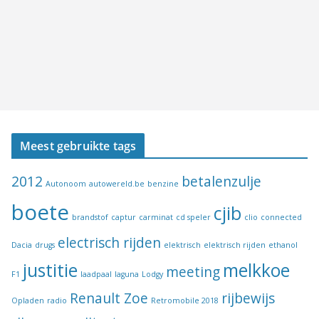
Meest gebruikte tags
2012
betalenzulje
Autonoom
autowereld.be
benzine
boete
cjib
brandstof
captur
carminat
cd speler
clio
connected
electrisch rijden
Dacia
drugs
elektrisch
elektrisch rijden
ethanol
justitie
melkkoe
meeting
F1
laadpaal
laguna
Lodgy
Renault Zoe
rijbewijs
Opladen
radio
Retromobile 2018