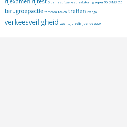
rijexamen
rijtest
Sjoemelsoftware
spraaksturing
super 95
SYMBIOZ
terugroepactie
treffen
tomtom
touch
Twingo
verkeesveiligheid
wachttijd
zelfrijdende auto