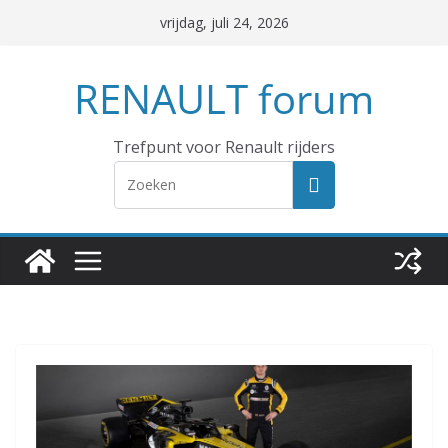
Ga
vrijdag, juli 24, 2026
naar
de
RENAULT forum
inhoud
Trefpunt voor Renault rijders