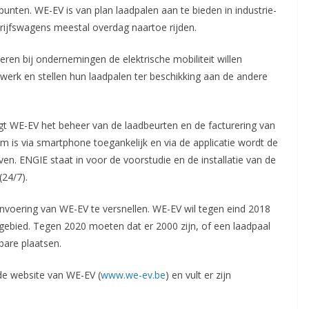
nten. WE-EV is van plan laadpalen aan te bieden in industrie-
rijfswagens meestal overdag naartoe rijden.
ren bij ondernemingen de elektrische mobiliteit willen
werk en stellen hun laadpalen ter beschikking aan de andere
gt WE-EV het beheer van de laadbeurten en de facturering van
orm is via smartphone toegankelijk en via de applicatie wordt de
en. ENGIE staat in voor de voorstudie en de installatie van de
(24/7).
oering van WE-EV te versnellen. WE-EV wil tegen eind 2018
gebied. Tegen 2020 moeten dat er 2000 zijn, of een laadpaal
are plaatsen.
de website van WE-EV (
www.we-ev.be
) en vult er zijn