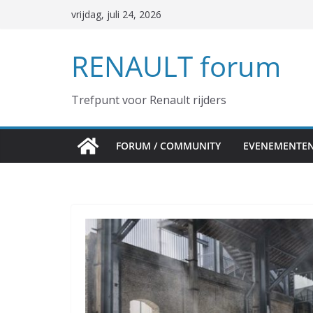
Ga
vrijdag, juli 24, 2026
naar
de
RENAULT forum
inhoud
Trefpunt voor Renault rijders
FORUM / COMMUNITY
EVENEMENTE