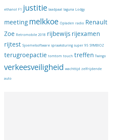
justitie
ethanol
F1
laadpaal
laguna
Lodgy
melkkoe
meeting
Renault
Opladen
radio
Zoe
rijbewijs
rijexamen
Retromobile 2018
rijtest
Sjoemelsoftware
spraaksturing
super 95
SYMBIOZ
terugroepactie
treffen
tomtom
touch
Twingo
verkeesveiligheid
wachttijd
zelfrijdende
auto