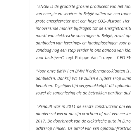
“
ENGIE is de grootste groene producent van het lan
van energie en services in België willen we een toon
grote energievreter met een hoge CO2-uitstoot. Het
innoverende manier bijdragen tot de energietransiti
markt van elektrische voertuigen in België, zowel op
aanbieden van leverings- en laadoplossingen voor p
vandaag nog een stap verder in ons aanbod van kla
voor bedrijven”,
zegt Philippe Van Troeye – CEO 
“
Voor onze BMW i en BMW iPerformance-klanten is h
aanbieden. Dankzij WE-EV zullen e-rijders erop kunn
benutten. Tegelijkertijd vergemakkelijkt dit oplaad
zowel de samenleving als de betrokken partijen dus
“
Renault was in 2011 de eerste constructeur om een
pioniersrol werpt nu zijn vruchten af met een eerste
2017. De doorbraak van de elektrische auto in Euro
achterop hinken. De uitrol van een oplaadinfrastru