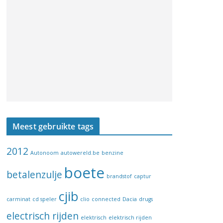
Meest gebruikte tags
2012
Autonoom
autowereld.be
benzine
boete
betalenzulje
brandstof
captur
cjib
carminat
cd speler
clio
connected
Dacia
drugs
electrisch rijden
elektrisch
elektrisch rijden