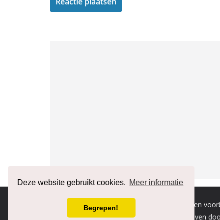
Deze website gebruikt cookies.
Meer informatie
Copyright © 2026
RENAULT forum
. Alle rechten voo
Begrepen!
Thema:
ColorMag
door ThemeGrill. Aangedreven do