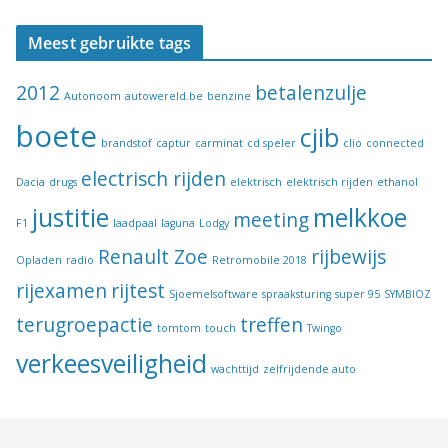
Meest gebruikte tags
2012
betalenzulje
Autonoom
autowereld.be
benzine
boete
cjib
brandstof
captur
carminat
cd speler
clio
connected
electrisch rijden
Dacia
drugs
elektrisch
elektrisch rijden
ethanol
justitie
melkkoe
meeting
F1
laadpaal
laguna
Lodgy
Renault Zoe
rijbewijs
Opladen
radio
Retromobile 2018
rijexamen
rijtest
Sjoemelsoftware
spraaksturing
super 95
SYMBIOZ
terugroepactie
treffen
tomtom
touch
Twingo
verkeesveiligheid
wachttijd
zelfrijdende auto